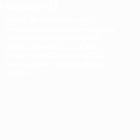
Eclairée par LED
Gagnez en visiblitié avec la technologie LED :
entretien réduit, durabilité et consommation réduite
sont ses atouts. Les lettrages découpés dans
différentes matières (aluminium, PVC, plexi...)
peuvent être éclairés ou rétroéclairés par des LED
pour créer un éclairage intérieur ou un filet de lumière
extérieur.