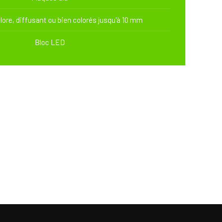
olore, diffusant ou bien colorés jusqu'à 10 mm
Bloc LED