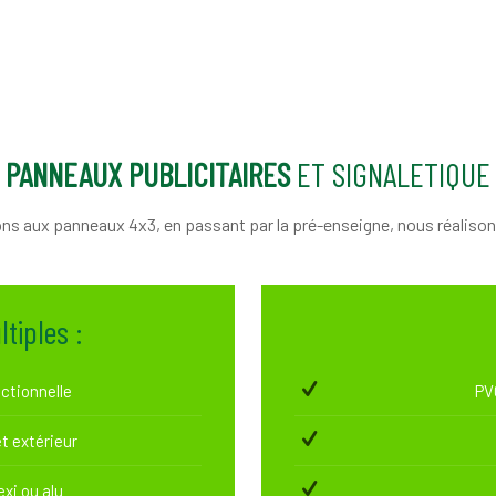
PANNEAUX PUBLICITAIRES
ET SIGNALETIQUE
ons aux panneaux 4x3, en passant par la pré-enseigne, nous réaliso
tiples :
ectionnelle
PV
et extérieur
xi ou alu