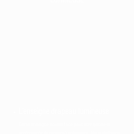
L'enseigne drapeau lumineuse
Cette enseigne double face peut être galbée et
agrémentée de rampes lumineuses. Nous réalisons