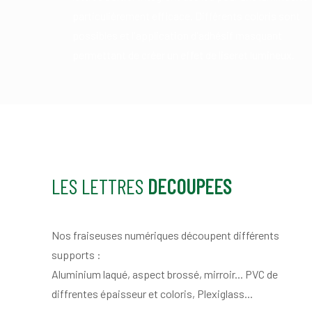
particulièrement efficace. Différents coloris sont
possibles et l'application d'adhésif masquant
permettant de créer un effet de liseret lumineux.
LES LETTRES
DECOUPEES
Nos fraiseuses numériques découpent différents
supports :
Aluminium laqué, aspect brossé, mirroir... PVC de
diffrentes épaisseur et coloris, Plexiglass...