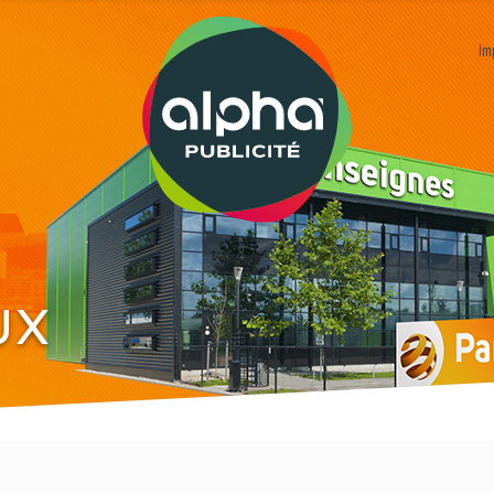
Im
ux