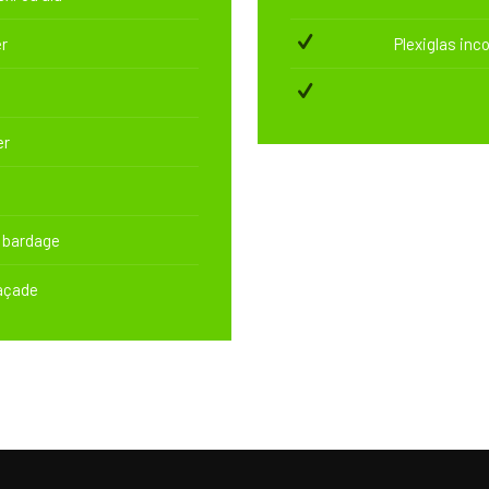
r
Plexiglas inc
er
 bardage
façade