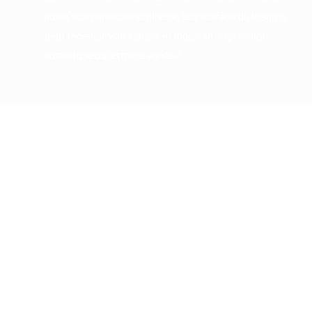
aussi vos caissons lumineux, leur surface diffusante
peut recevoir vos visuels et logos en impression
numérique ou lettrage adhésif.