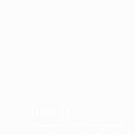
Le Block LED
Découpées dans du PMMA 30mm diffusant ces
lettres boitier intègrent des led pour une luminosité