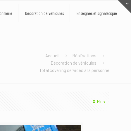
primerie
Décoration de véhicules
Enseignes et signalétique
Accueil
Réalisations
Décoration de véhicules
Total covering services à la personne
Plus