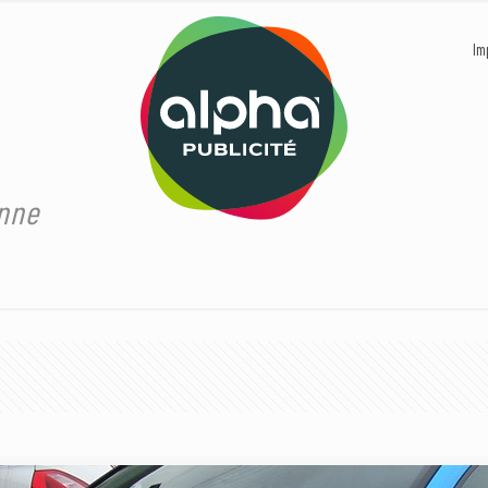
Im
onne