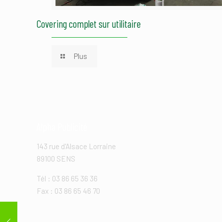
Covering complet sur utilitaire
Plus
Alpha Publicité
143 rue d'Alsace Lorraine
89100 SENS
Tél : 03 86 65 36 36
Fax : 03 86 65 46 70