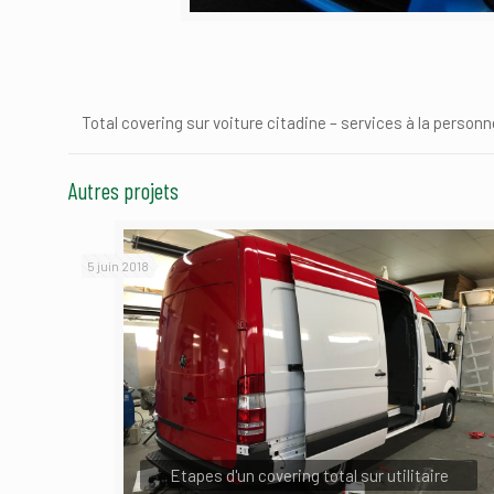
Total covering sur voiture citadine – services à la personn
Autres projets
5 juin 2018
Etapes d'un covering total sur utilitaire